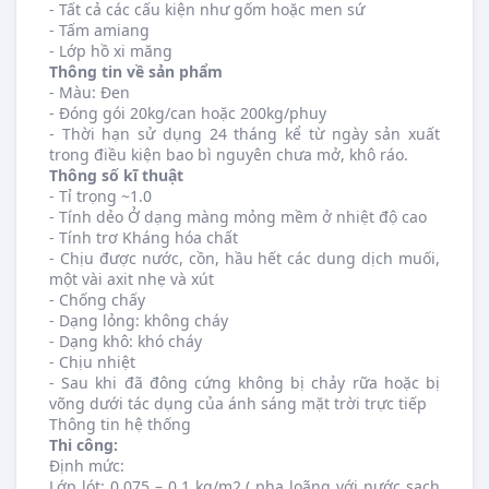
- Tất cả các cấu kiện như gốm hoặc men sứ
- Tấm amiang
- Lớp hồ xi măng
Thông tin về sản phẩm
- Màu: Đen
- Đóng gói 20kg/can hoặc 200kg/phuy
- Thời hạn sử dụng 24 tháng kể từ ngày sản xuất
trong điều kiện bao bì nguyên chưa mở, khô ráo.
Thông số kĩ thuật
- Tỉ trọng ~1.0
- Tính dẻo Ở dạng màng mỏng mềm ở nhiệt độ cao
- Tính trơ Kháng hóa chất
- Chịu được nước, cồn, hầu hết các dung dịch muối,
một vài axit nhẹ và xút
- Chống chấy
- Dạng lỏng: không cháy
- Dạng khô: khó cháy
- Chịu nhiệt
- Sau khi đã đông cứng không bị chảy rữa hoặc bị
võng dưới tác dụng của ánh sáng mặt trời trực tiếp
Thông tin hệ thống
Thi công:
Định mức:
Lớp lót: 0.075 – 0.1 kg/m2 ( pha loãng với nước sạch