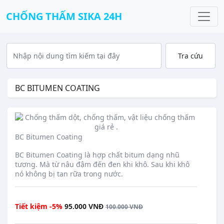
CHỐNG THẤM SIKA 24H
BC BITUMEN COATING
BC Bitumen Coating
translation missing: en.products.product.loader_label
BC Bitumen Coating là hợp chất bitum dạng nhũ
tương. Mà từ nâu đậm đến đen khi khô. Sau khi khô
nó không bị tan rữa trong nước.
Regular price
Tiết kiệm -5%
95.000 VNĐ
100.000 VNĐ