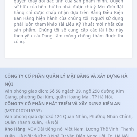
quyền thay đổi đặc tính của sản phẩm mình. Quyền
sở hữu của bên thứ ba phải được chú ý. Mọi đơn đặt
hàng chỉ được chấp nhận dựa trên Bảng Điều Kiện
Bán Hàng hiện hành của chúng tôi. Người sử dụng
phải luôn tham khảo Tài Liệu Kỹ Thuật mới nhất của
sản phẩm. Chúng tôi sẽ cung cấp các tài liệu này
theo yêu cầuDạng tấm mỏng chống thấm được thi
công.
CÔNG TY CỔ PHẦN QUẢN LÝ MẶT BẰNG VÀ XÂY DỰNG HÀ
NỘI
Văn phòng giao dịch: Số 58 ngách 39, ngõ 250 đường Kim
Giang, phường Đại Kim, quận Hoàng Mai, TP Hà Nội.
CÔNG TY CỔ PHẦN PHÁT TRIỂN VÀ XÂY DỰNG KIẾN AN
(MST:0107416353)
Văn phòng giao dịch:Số 124 Quan Nhân, Phường Nhân Chính,
Quận Thanh Xuân, Hà Nội
Kho Hàng
: VOV Đài tiếng nói Việt Nam, Lương Thế Vinh, Thanh
Xuân, Hà Nội và Kho 8 Ngã Tư Văn Điển Ngọc Hồi, Tp, Hà Nội