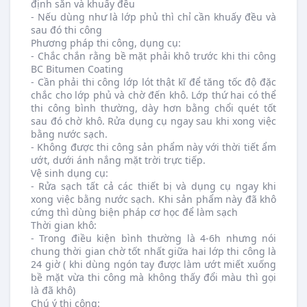
định sẵn và khuấy đều
- Nếu dùng như là lớp phủ thì chỉ cần khuấy đều và
sau đó thi công
Phương pháp thi công, dụng cụ:
- Chắc chắn rằng bề mặt phải khô trước khi thi công
BC Bitumen Coating
- Cần phải thi công lớp lót thật kĩ để tăng tốc độ đặc
chắc cho lớp phủ và chờ đến khô. Lớp thứ hai có thể
thi công bình thường, dày hơn bằng chổi quét tốt
sau đó chờ khô. Rửa dụng cụ ngay sau khi xong việc
bằng nước sạch.
- Không được thi công sản phẩm này với thời tiết ẩm
ướt, dưới ánh nắng mặt trời trực tiếp.
Vệ sinh dụng cụ:
- Rửa sạch tất cả các thiết bị và dụng cụ ngay khi
xong việc bằng nước sạch. Khi sản phẩm này đã khô
cứng thì dùng biện pháp cơ học để làm sạch
Thời gian khô:
- Trong điều kiện bình thường là 4-6h nhưng nói
chung thời gian chờ tốt nhất giữa hai lớp thi công là
24 giờ ( khi dùng ngón tay được làm ướt miết xuống
bề mặt vừa thi công mà không thấy đổi màu thì gọi
là đã khô)
Chú ý thi công: