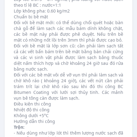
theo tỉ lệ BC : nước=1:1
Lớp không pha: 0.60 kg/m2
Chuẩn bị bề mặt
Đối với bề mặt mới: có thể dùng chổi quét hoặc bàn
chà gỗ để làm sạch các mẫu bám dính không chặt,
các bề mặt này phải được phê duyệt. Nếu trên bề
mặt có những nốt lồi trên 3mm thì phải được cạo bỏ.
Đối với bề mặt là lớp sơn cũ: cần phải làm sạch tất
cả các vết bẩn bám trên bề mặt bằng bàn chải cứng
và các vi sinh vật phải được làm sạch bằng thuốc
diệt nấm thích hợp và chờ khoảng 24 giờ sau đó rửa
bằng nước sạch.
Đối với các bề mặt vôi dễ vỡ vụn thì phải làm sạch và
chờ khô ráo ( khoảng 24 giờ), các vết nứt cần phải
trám trít lại chờ khô ráo sau khi đó thi công BC
Bitumen Coating với lưới sợi thủy tinh. Các mảnh
vụn bê tông càn được làm sạch.
Điều kiện thi công
Nhiệt độ thi công
Không dưới +5°C
Hướng dẫn thi công
Trộn:
- Nếu dùng như lớp lót thì thêm lượng nước sạch đã