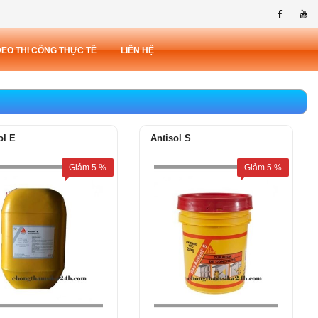
DEO THI CÔNG THỰC TẾ
LIÊN HỆ
ol E
Antisol S
Giảm
5
%
Giảm
5
%