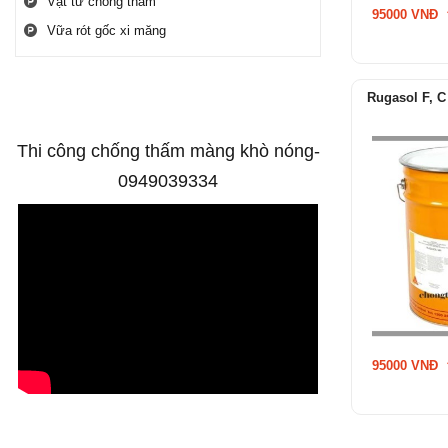
Vật tư chống thấm
95000 VNĐ
Facebook
Vữa rót gốc xi măng
Rugasol F, C
Videos
Thi công chống thấm màng khò nóng-
0949039334
95000 VNĐ