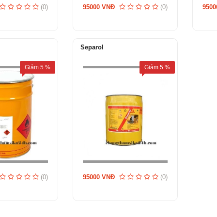
(0)
95000 VNĐ
(0)
9500
Separol
Giảm
5
%
Giảm
5
%
(0)
95000 VNĐ
(0)