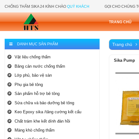
CHỐNG THẤM SIKA 24 KÍNH CHÀO
QUÝ KHÁCH
GỌI CHO CHÚNG T
TRANG CHỦ
DANH MỤC SẢN PHẨM
Trang chủ
Bảo hành trọn đời
Vật liệu chống thấm
Sika Pump
Băng cản nước chống thấm
Giao hàng miễn phí
Lớp phủ, bảo vệ sàn
Áp dụng cho mọi đơn hàng
Phụ gia bê tông
Giá cả cạnh trạnh
Sản phẩm hỗ trợ bê tông
Giá luôn tốt nhất thị trường
Sửa chữa và bảo dưỡng bê tông
Keo Epoxy sika /tăng cường kết cấu
Hàng chính hãng
Chất trám khe kết dính đàn hồi
Hỗ trợ 24/7
Màng khò chống thấm