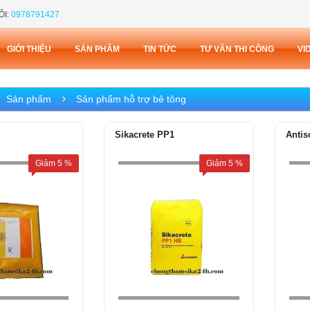
ÔI:
0978791427
GIỚI THIỆU
SẢN PHẨM
TIN TỨC
TƯ VẤN THI CÔNG
VI
Sản phẩm
Sản phẩm hỗ trợ bê tông
Sikacrete PP1
Antis
Giảm
5
%
Giảm
5
%