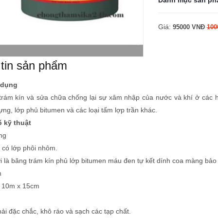
Danh mục sản ph
Giá:
95000 VNĐ
100
tin sản phẩm
 dụng
rám kín và sửa chữa chống lại sự xâm nhập của nước và khí ở các h
ựng, lớp phủ bitumen và các loại tấm lợp trần khác.
 kỹ thuật
ng
n có lớp phôi nhôm.
i là băng trám kín phủ lớp bitumen máu đen tự kết dính coa màng bảo 
m
: 10m x 15cm
ải đặc chắc, khô ráo và sạch các tạp chất.