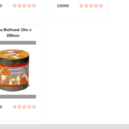
0
100000
ka Multiseal 10m x
200mm
0