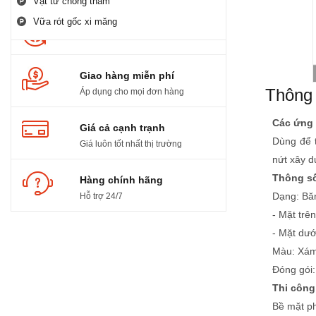
Vật tư chống thấm
Vữa rót gốc xi măng
Bảo hành trọn đời
Giao hàng miễn phí
Thông 
Áp dụng cho mọi đơn hàng
Các ứng
Giá cả cạnh trạnh
Dùng để t
Giá luôn tốt nhất thị trường
nứt xây d
Thông số
Hàng chính hãng
Dạng: Bă
Hỗ trợ 24/7
- Mặt trê
- Mặt dướ
Facebook
Màu: Xá
Đóng gói
Thi công
Bề mặt ph
Videos