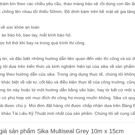
trám kín theo các chiều yêu cầu, tháo màng bảo vệ rồi dùng con lăn ấn
 chồng lên nhau tối thiểu 50mm. Độ dính bám trên bề mặt sẽ gia tăn
 về sức khỏe an toàn
áo bảo hộ, bao tay, mắt kính bảo hộ.
c hít thở khí bay ra trong quá trình thi công.
 tin, và đặc biệt những hướng dẫn liên quan đến việc thi công và sử d
 tôi dựa trên kiến thức và kinh nghiệm hiện tại của sika về sản phẩm
ng theo hướng dẫn của sika. Trong ứng dụng thực tế, chúng tôi khô
 khác biệt về vật tư, cốt liệu và điều kiện thực tế của công trường, c
ông tin này hoặc từ một hướng dẫn bằng văn bản, hay từ bất cứ một
 có phù hợp với mục đích thi công họ mong muốn không. Sika có quy
ải được chú ý. Mọi đơn đặt hàng chỉ được chấp nhận dựa trên Bảng 
 khảo Tài Liệu Kỹ Thuật mới nhất của sản phẩm. Chúng tôi sẽ cung cấp 
giá sản phẩm Sika Multiseal Grey 10m x 15cm