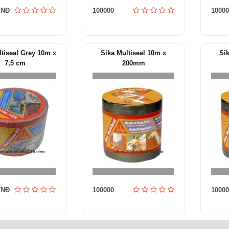
VNĐ
100000
10000
ltiseal Grey 10m x
Sika Multiseal 10m x
Si
7,5 cm
200mm
VNĐ
100000
10000