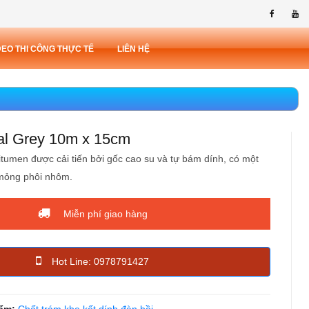
DEO THI CÔNG THỰC TẾ
LIÊN HỆ
eal Grey 10m x 15cm
itumen được cải tiến bởi gốc cao su và tự bám dính, có một
mỏng phôi nhôm.
Miễn phí giao hàng
Hot Line: 0978791427