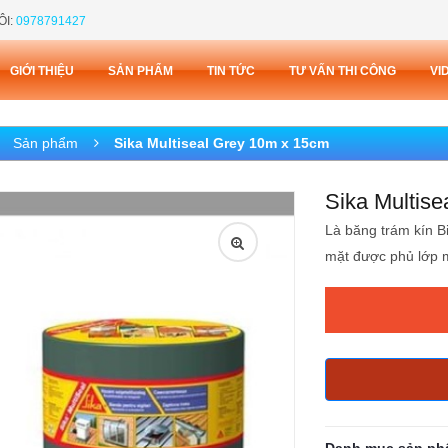
ÔI:
0978791427
GIỚI THIỆU
SẢN PHẨM
TIN TỨC
TƯ VẤN THI CÔNG
VI
Sản phẩm
Sika Multiseal Grey 10m x 15cm
Sika Multis
Là băng trám kín B
mặt được phủ lớp 