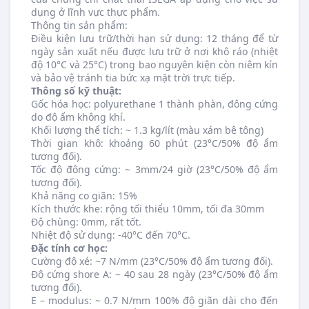
dụng ở lĩnh vực thực phẩm.
Thông tin sản phẩm:
Điều kiện lưu trữ/thời hạn sử dụng: 12 tháng để từ
ngày sản xuất nếu được lưu trữ ở nơi khô ráo (nhiệt
độ 10°C và 25°C) trong bao nguyên kiện còn niêm kín
và bảo vệ tránh tia bức xạ mặt trời trực tiếp.
Thông số kỹ thuật:
Gốc hóa học: polyurethane 1 thành phàn, đông cứng
do độ ẩm không khí.
Khối lượng thể tích: ~ 1.3 kg/lít (màu xám bê tông)
Thời gian khô: khoảng 60 phút (23°C/50% độ ẩm
tương đối).
Tốc độ đông cứng: ~ 3mm/24 giờ (23°C/50% độ ẩm
tương đối).
Khả năng co giãn: 15%
Kích thước khe: rộng tối thiểu 10mm, tối đa 30mm
Độ chùng: 0mm, rất tốt.
Nhiệt độ sử dụng: -40°C đến 70°C.
Đặc tính cơ học:
Cường độ xé: ~7 N/mm (23°C/50% độ ẩm tương đối).
Độ cứng shore A: ~ 40 sau 28 ngày (23°C/50% độ ẩm
tương đối).
E – modulus: ~ 0.7 N/mm 100% độ giãn dài cho đến