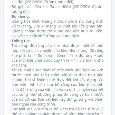
khi đứt (23°C/50% độ ẩm tương đối).
Độ giãn dài đến khi đứt: ~ 400% (23°C/50% độ ẩm
tương đối).
Độ kháng:
Kháng hóa chất: kháng nước, nước biển, dung dịch
kiềm loãng, vữa xi măng và chất tẩy rửa phân tán.
Không chống được tác dụng của axit hữu cơ, cồn,
axit vô cơ, chất khử trùng và dung dịch.
Thông tin:
Thi công: độ rộng của khe phải được thiết kế phù
hợp với sự dịch chuyển của khe. Nói chung, độ rộng
khe phải là > 10mm và < 35mm. Tỉ lệ độ rộng – sâu
của một khe phải được duy trì là ~ 1 : 0.8 (dành cho
khe sàn).
Tất cả phải được thiết kế một cách phù hợp và kích
thước theo nhà thầu chính chỉ định theo như tiêu
chuẩn, bởi vì không thể thay đổi khi xây dựng. Cơ
bản việc tính toán cho bề rộng của khe theo tính
chất đặc trưng của vật liệu và sự dịch chuyển của kết
cấu cũng như phương pháp thi công và kích thước
của nó với các loại vật liệu xây dựng, cộng với phần
bên ngoài của công trình.
Các loại khe < 10mm là để kiểm tra độ rạn nứt và vì
thế khe không co giãn được. Độ rộng khe nói trên là