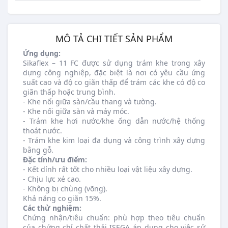
MÔ TẢ CHI TIẾT SẢN PHẨM
Ứng dụng:
Sikaflex – 11 FC được sử dụng trám khe trong xây
dựng công nghiệp, đặc biệt là nơi có yêu cầu ứng
suất cao và độ co giãn thấp để trám các khe có độ co
giãn thấp hoặc trung bình.
- Khe nối giữa sàn/cầu thang và tường.
- Khe nối giữa sàn và máy móc.
- Trám khe hơi nước/khe ống dẫn nước/hệ thống
thoát nước.
- Trám khe kim loại đa dụng và công trình xây dựng
bằng gỗ.
Đặc tính/ưu điểm:
- Kết dính rất tốt cho nhiều loại vật liệu xây dựng.
- Chịu lực xé cao.
- Không bị chùng (võng).
Khả năng co giãn 15%.
Các thử nghiệm:
Chứng nhận/tiêu chuẩn: phù hợp theo tiêu chuẩn
của chứng chỉ chất thải ISEGA áp dụng cho việc sử