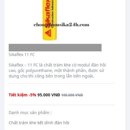
Sikaflex 11 FC
translation missing: en.products.product.loader_label
Sikaflex – 11 FC là chất trám khe có modul đàn hồi
cao, gốc polyurethane, một thành phần, được sử
dụng cho thi công bên trong lẫn bên ngoài.
Regular price
Tiết kiệm -5%
95.000 VNĐ
100.000 VNĐ
Danh mục sản phẩm :
Chất trám khe kết dính đàn hồi