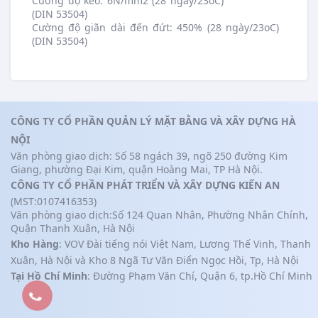
Cường độ kéo: 6N/mm2 (28 ngày/23oC)
(DIN 53504)
Cường độ giãn dài đến đứt: 450% (28 ngày/23oC)
(DIN 53504)
CÔNG TY CỔ PHẦN QUẢN LÝ MẶT BẰNG VÀ XÂY DỰNG HÀ
NỘI
Văn phòng giao dịch: Số 58 ngách 39, ngõ 250 đường Kim
Giang, phường Đại Kim, quận Hoàng Mai, TP Hà Nội.
CÔNG TY CỔ PHẦN PHÁT TRIỂN VÀ XÂY DỰNG KIẾN AN
(MST:0107416353)
Văn phòng giao dịch:Số 124 Quan Nhân, Phường Nhân Chính,
Quận Thanh Xuân, Hà Nội
Kho Hàng
: VOV Đài tiếng nói Việt Nam, Lương Thế Vinh, Thanh
Xuân, Hà Nội và Kho 8 Ngã Tư Văn Điển Ngọc Hồi, Tp, Hà Nội
Tại Hồ Chí Minh
: Đường Phạm Văn Chí, Quận 6, tp.Hồ Chí Minh