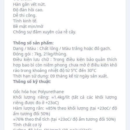
Hàn gắn vết nứt.
Độ đàn hồi cao.
Dễ thi công.
Tính kinh tế.
Bề mặt mịn/mờ
Chống sự đâm xuyên của rễ cây.
Thông số sản phẩm:
Dạng / Màu : Chất lỏng / Màu trắng hoặc đỏ gạch.
Đóng gói : 7kg, 21kg/thùng.
Điều kiện lưu chữ : Trong điều kiện bảo quản thích
hợp bao bì còn niêm phong chưa mở ở điều kiện khô
ráo trong khoảng nhiệt độ từ 5°C đến 30°C
Thời hạn sử dụng: 09 tháng kể từ ngày sản xuất.
Thông số kỹ thuật:
Gốc hóa học Polyurethane
Khối lượng riêng: ≈1.4kg/lít (tất cả các khối lượng
riêng được đo ở +23oC)
Hàm lượng rắn: ≈85% theo khối lượng (tại +23oC/ độ
ẩm tương đối 50%)
≈76% theo thể tích (tại +23oC/ độ ẩm tương đối 50%)
Tính chất cơ lý