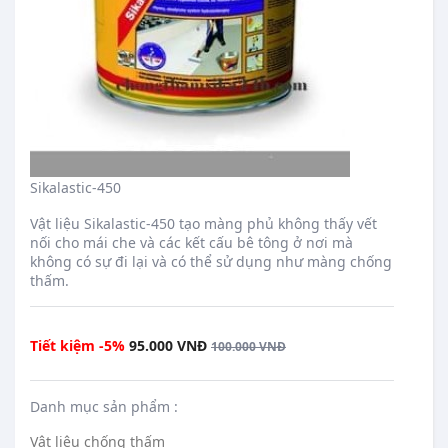
Sikalastic-450
translation missing: en.products.product.loader_label
Vật liệu Sikalastic-450 tạo màng phủ không thấy vết
nối cho mái che và các kết cấu bê tông ở nơi mà
không có sự đi lại và có thể sử dụng như màng chống
thấm.
Regular price
Tiết kiệm -5%
95.000 VNĐ
100.000 VNĐ
Danh mục sản phẩm :
Vật liệu chống thấm