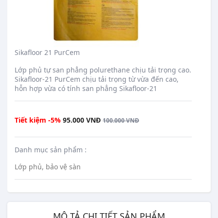
Sikafloor 21 PurCem
translation missing: en.products.product.loader_label
Lớp phủ tự san phẳng polurethane chịu tải trọng cao.
Sikafloor-21 PurCem chịu tải trọng từ vừa đến cao,
hỗn hợp vừa có tính san phẳng Sikafloor-21
Regular price
Tiết kiệm -5%
95.000 VNĐ
100.000 VNĐ
Danh mục sản phẩm :
Lớp phủ, bảo vệ sàn
MÔ TẢ CHI TIẾT SẢN PHẨM