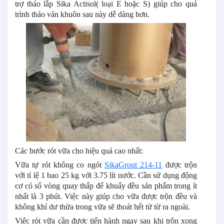
trợ tháo lắp Sika Actisol( loại E hoặc S) giúp cho quá
trình tháo ván khuôn sau này dễ dàng hơn.
Các bước rót vữa cho hiệu quả cao nhất:
Vữa tự rót không co ngót
SikaGrout 214-11
được trộn
với tỉ lệ 1 bao 25 kg với 3.75 lít nước. Cần sử dụng động
cơ có số vòng quay thấp để khuấy đều sản phẩm trong ít
nhất là 3 phút. Việc này giúp cho vữa được trộn đều và
không khí dư thừa trong vữa sẽ thoát hết từ từ ra ngoài.
Việc rót vữa cần được tiến hành ngay sau khi trộn xong