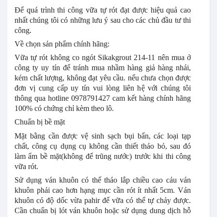
Để quá trình thi công vữa tự rót đạt được hiệu quả cao
nhất chúng tôi có những lưu ý sau cho các chủ đầu tư thi
công.
Về chọn sản phẩm chính hãng:
Vữa tự rót không co ngót Sikakgrout 214-11 nên mua ở
công ty uy tín để tránh mua nhầm hàng giả hàng nhái,
kém chất lượng, không đạt yêu cầu. nếu chưa chọn được
đơn vị cung cấp uy tín vui lòng liên hệ với chúng tôi
thông qua hotline 0978791427 cam kết hàng chính hãng
100% có chứng chỉ kèm theo lô.
Chuẩn bị bề mặt
Mặt bằng cần được vệ sinh sạch bụi bẩn, các loại tạp
chất, công cụ dụng cụ không cần thiết tháo bỏ, sau đó
làm ẩm bề mặt(không để trũng nước) trước khi thi công
vữa rót.
Sử dụng ván khuôn có thể tháo lắp chiều cao cảu ván
khuôn phải cao hơn hạng mục cần rót ít nhất 5cm. Ván
khuôn có độ dốc vừa pahir để vữa có thể tự chảy được.
Cần chuẩn bị lót ván khuôn hoặc sử dụng dung dịch hỗ