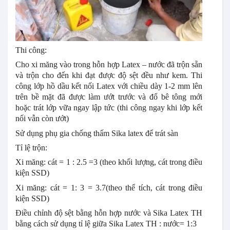
Thi công:
Cho xi măng vào trong hỗn hợp Latex – nước đã trộn sẵn
và trộn cho đến khi đạt được độ sệt đều như kem. Thi
công lớp hồ dầu kết nối Latex với chiều dày 1-2 mm lên
trên bề mặt đã được làm ướt trước và đổ bê tông mới
hoặc trát lớp vữa ngay lập tức (thi công ngay khi lớp kết
nối vẫn còn ướt)
Sử dụng phụ gia chống thấm Sika latex để trát sàn
Tỉ lệ trộn:
Xi măng: cát = 1 : 2.5 =3 (theo khối lượng, cát trong điều
kiện SSD)
Xi măng: cát = 1: 3 = 3.7(theo thể tích, cát trong điều
kiện SSD)
Điều chỉnh độ sệt bằng hỗn hợp nước và Sika Latex TH
bằng cách sử dụng tỉ lệ giữa Sika Latex TH : nước= 1:3