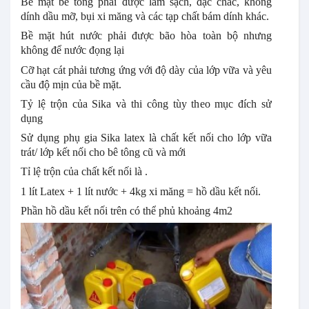
Bề mặt bê tông phải được làm sạch, đặc chắc, không
dính dầu mỡ, bụi xi măng và các tạp chất bám dính khác.
Bề mặt hút nước phải được bão hòa toàn bộ nhưng
không để nước đọng lại
Cỡ hạt cát phải tương ứng với độ dày của lớp vữa và yêu
cầu độ mịn của bề mặt.
Tỷ lệ trộn của Sika và thi công tùy theo mục đích sử
dụng
Sử dụng phụ gia Sika latex là chất kết nối cho lớp vữa
trát/ lớp kết nối cho bê tông cũ và mới
Tỉ lệ trộn của chất kết nối là .
1 lít Latex + 1 lít nước + 4kg xi măng = hồ dầu kết nối.
Phần hồ dầu kết nối trên có thể phủ khoảng 4m2