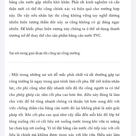
băng cản nước gặp nhiều khó khăn. Phải rất kinh nghiệm và cẩn
thận mới có thể thi công chính xác và hiệu quả cho trường hợp
này. Do vậy nếu nhân lực thi công không vững tay nghề đương
nhiên hiện tượng thấm dột xảy ra cũng không có gì đáng ngạc
nhiên. Để khắc phục hiện tượng này chúng ta ó thể sử dụng thanh
trương nở để thay thế cho sản phẩm băng cản nước PVC.
Sai sót trong giai đoạn thi công tại công trường:
- Một trong những sai sót dễ mắc phải nhất và rất thường gặp tại
công trường là ngay trong quá trình làm cốt pha. Để tiết kiệm nhân
lực, chi phí cũng như đẩy nhanh tiến độ thi công người ta có thể
cho phép ghép các tấm cốt pha cao hơn 4m. điều này đúng là làm
cho việc đổ bê tông nhanh chóng và thuận lợi hơn song đối với
việc chống thấm của băng cản nước đó lại không phải là một giải
pháp tốt. Khi cốt pha cao quá như vậy dẫn đến mỗi khi đổ lớp bê
tông xuống chỉ có cốt liệu rơi xuống trước trong khi vữa xi măng
lại chưa kịp rơi xuống. Vị trí đặt băng cản nước chỉ tiếp xúc với cốt
liệu là chính mà không được tieps xúc với lớp vữa. Điều này làm