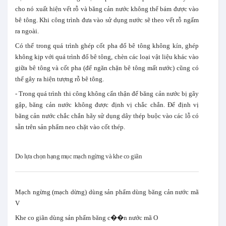
cho nó xuất hiện vết rỗ và băng cản nước không thể bám được vào
bê tông. Khi công trình đưa vào sử dụng nước sẽ theo vết rỗ ngấm
ra ngoài.
Có thể trong quá trình ghép cốt pha đổ bê tông không kín, ghép
không kịp với quá trình đổ bê tông, chèn các loại vật liệu khác vào
giữa bê tông và cốt pha (để ngăn chặn bê tông mất nước) cũng có
thể gây ra hiện tượng rỗ bê tông.
- Trong quá trình thi công không cẩn thận để băng cản nước bị gãy
gập, băng cản nước không được định vị chắc chắn. Để định vị
băng cản nước chắc chắn hãy sử dụng dây thép buộc vào các lỗ có
sẵn trên sản phẩm neo chặt vào cốt thép.
Do lựa chọn hạng mục mạch ngừng và khe co giãn
Mạch ngừng (mạch dừng) dùng sản phẩm dùng băng cản nước mã
V
Khe co giãn dùng sản phẩm băng c��n nước mã O