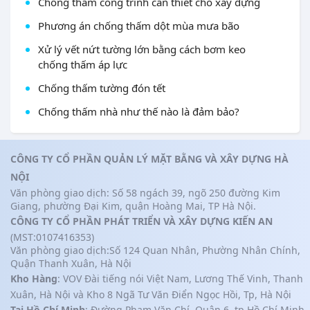
Chống thấm công trình cần thiết cho xây dựng
Phương án chống thấm dột mùa mưa bão
Xử lý vết nứt tường lớn bằng cách bơm keo
chống thấm áp lực
Chống thấm tường đón tết
Chống thấm nhà như thế nào là đảm bảo?
CÔNG TY CỔ PHẦN QUẢN LÝ MẶT BẰNG VÀ XÂY DỰNG HÀ
NỘI
Văn phòng giao dịch: Số 58 ngách 39, ngõ 250 đường Kim
Giang, phường Đại Kim, quận Hoàng Mai, TP Hà Nội.
CÔNG TY CỔ PHẦN PHÁT TRIỂN VÀ XÂY DỰNG KIẾN AN
(MST:0107416353)
Văn phòng giao dịch:Số 124 Quan Nhân, Phường Nhân Chính,
Quận Thanh Xuân, Hà Nội
Kho Hàng
: VOV Đài tiếng nói Việt Nam, Lương Thế Vinh, Thanh
Xuân, Hà Nội và Kho 8 Ngã Tư Văn Điển Ngọc Hồi, Tp, Hà Nội
Tại Hồ Chí Minh
: Đường Phạm Văn Chí, Quận 6, tp.Hồ Chí Minh