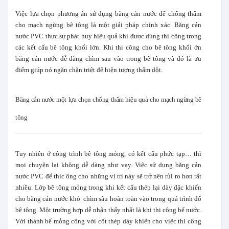
Việc lựa chọn phương án sử dụng băng cản nước để chống thấm
cho mạch ngừng bê tông là một giải pháp chính xác. Băng cản
nước PVC thực sự phát huy hiệu quả khi được dùng thi công trong
các kết cấu bê tông khối lớn. Khi thi công cho bê tông khối ớn
băng cản nước dễ dàng chìm sau vào trong bê tông và đó là ưu
điểm giúp nó ngăn chặn triệt để hiện tượng thấm dột.
Băng cản nước một lựa chọn chống thấm hiệu quả cho mạch ngừng bê
tông
Tuy nhiên ở công trình bê tông mỏng, có kết cấu phức tạp… thì
mọi chuyện lại không dễ dàng như vạy. Việc sử dụng băng cản
nước PVC để thic ông cho những vị trí này sẽ trở nên rủi ro hơn rất
nhiều. Lớp bê tông mỏng trong khi kết cấu thép lại dày đặc khiến
cho băng cản nước khó chìm sâu hoàn toàn vào trong quá trình đổ
bê tông. Một trường hợp dễ nhận thấy nhất là khi thi công bể nước.
Với thành bể mỏng công với cốt thép dày khiến cho việc thi công