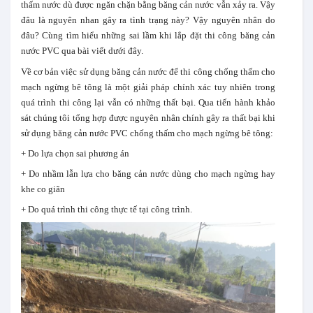
thấm nước dù được ngăn chặn bằng băng cản nước vẫn xảy ra. Vậy
đâu là nguyên nhan gây ra tình trạng này? Vậy nguyên nhân do
đâu? Cùng tìm hiểu những sai lầm khi lắp đặt thi công băng cản
nước PVC qua bài viết dưới đây.
Về cơ bản việc sử dụng băng cản nước để thi công chống thấm cho
mạch ngừng bê tông là một giải pháp chính xác tuy nhiên trong
quá trình thi công lại vẫn có những thất bại. Qua tiến hành khảo
sát chúng tôi tổng hợp được nguyên nhân chính gây ra thất bại khi
sử dụng băng cản nước PVC chống thấm cho mạch ngừng bê tông:
+ Do lựa chọn sai phương án
+ Do nhầm lẫn lựa cho băng cản nước dùng cho mạch ngừng hay
khe co giãn
+ Do quá trình thi công thực tế tại công trình.