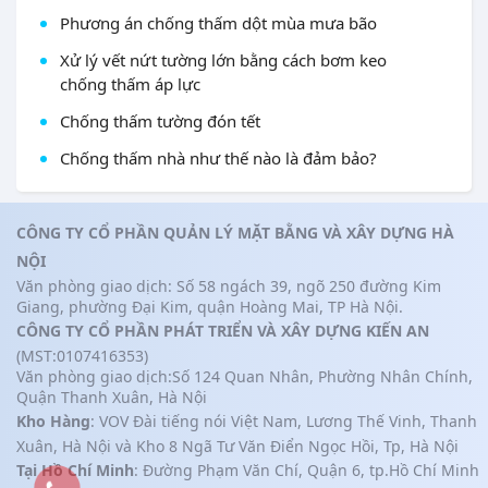
Phương án chống thấm dột mùa mưa bão
Xử lý vết nứt tường lớn bằng cách bơm keo
chống thấm áp lực
Chống thấm tường đón tết
Chống thấm nhà như thế nào là đảm bảo?
CÔNG TY CỔ PHẦN QUẢN LÝ MẶT BẰNG VÀ XÂY DỰNG HÀ
NỘI
Văn phòng giao dịch: Số 58 ngách 39, ngõ 250 đường Kim
Giang, phường Đại Kim, quận Hoàng Mai, TP Hà Nội.
CÔNG TY CỔ PHẦN PHÁT TRIỂN VÀ XÂY DỰNG KIẾN AN
(MST:0107416353)
Văn phòng giao dịch:Số 124 Quan Nhân, Phường Nhân Chính,
Quận Thanh Xuân, Hà Nội
Kho Hàng
: VOV Đài tiếng nói Việt Nam, Lương Thế Vinh, Thanh
Xuân, Hà Nội và Kho 8 Ngã Tư Văn Điển Ngọc Hồi, Tp, Hà Nội
Tại Hồ Chí Minh
: Đường Phạm Văn Chí, Quận 6, tp.Hồ Chí Minh